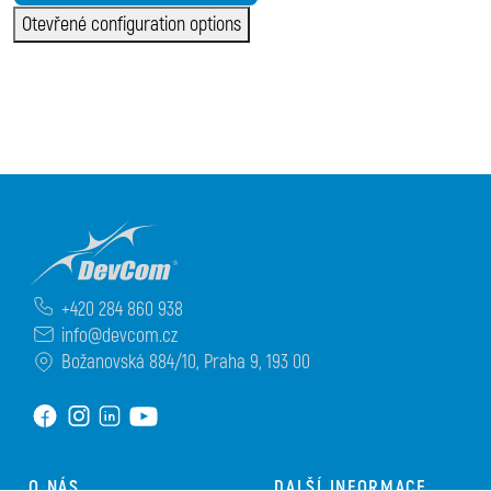
Otevřené configuration options
+420 284 860 938
info@devcom.cz
Božanovská 884/10, Praha 9, 193 00
O NÁS
DALŠÍ INFORMACE