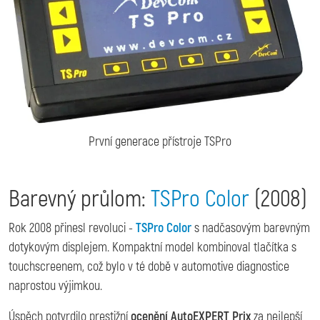
První generace přístroje TSPro
Barevný průlom:
TSPro Color
(2008)
Rok 2008 přinesl revoluci -
TSPro Color
s nadčasovým barevným
dotykovým displejem. Kompaktní model kombinoval tlačítka s
touchscreenem, což bylo v té době v automotive diagnostice
naprostou výjimkou.
Úspěch potvrdilo prestižní
ocenění AutoEXPERT Prix
za nejlepší