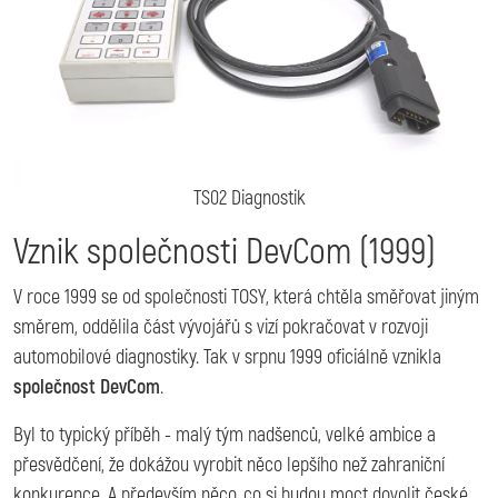
TS02 Diagnostik
Vznik společnosti DevCom (1999)
V roce 1999 se od společnosti TOSY, která chtěla směřovat jiným
směrem, oddělila část vývojářů s vizí pokračovat v rozvoji
automobilové diagnostiky. Tak v srpnu 1999 oficiálně vznikla
společnost DevCom
.
Byl to typický příběh - malý tým nadšenců, velké ambice a
přesvědčení, že dokážou vyrobit něco lepšího než zahraniční
konkurence. A především něco, co si budou moct dovolit české