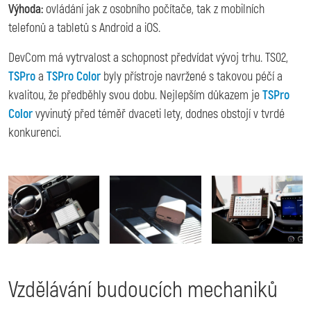
Výhoda:
ovládání jak z osobního počítače, tak z mobilních
telefonů a tabletů s Android a iOS.
DevCom má vytrvalost a schopnost předvídat vývoj trhu. TS02,
TSPro
a
TSPro Color
byly přístroje navržené s takovou péčí a
kvalitou, že předběhly svou dobu. Nejlepším důkazem je
TSPro
Color
vyvinutý před téměř dvaceti lety, dodnes obstojí v tvrdé
konkurenci.
Image
Image
Image
Vzdělávání budoucích mechaniků