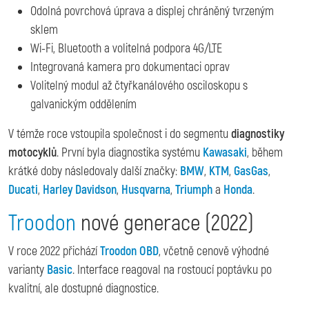
Odolná povrchová úprava a displej chráněný tvrzeným
sklem
Wi-Fi, Bluetooth a volitelná podpora 4G/LTE
Integrovaná kamera pro dokumentaci oprav
Volitelný modul až čtyřkanálového osciloskopu s
galvanickým oddělením
V témže roce vstoupila společnost i do segmentu
diagnostiky
motocyklů
. První byla diagnostika systému
Kawasaki
, během
krátké doby následovaly další značky:
BMW
,
KTM
,
GasGas
,
Ducati
,
Harley Davidson
,
Husqvarna
,
Triumph
a
Honda
.
Troodon
nové generace (2022)
V roce 2022 přichází
Troodon OBD
, včetně cenově výhodné
varianty
Basic
. Interface reagoval na rostoucí poptávku po
kvalitní, ale dostupné diagnostice.