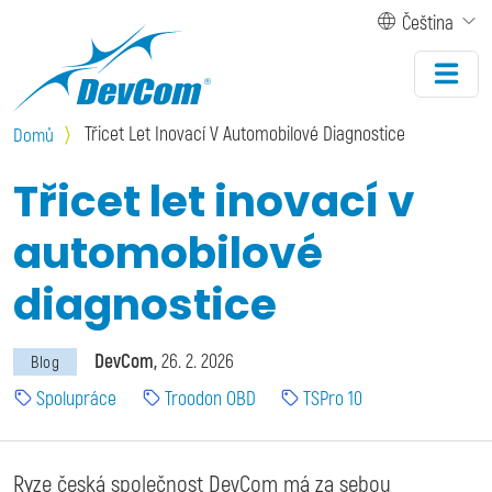
Přejít k hlavnímu obsahu
Čeština
Třicet Let Inovací V Automobilové Diagnostice
Domů
Třicet let inovací v
automobilové
diagnostice
DevCom
26. 2. 2026
Blog
Spolupráce
Troodon OBD
TSPro 10
Ryze česká společnost DevCom má za sebou