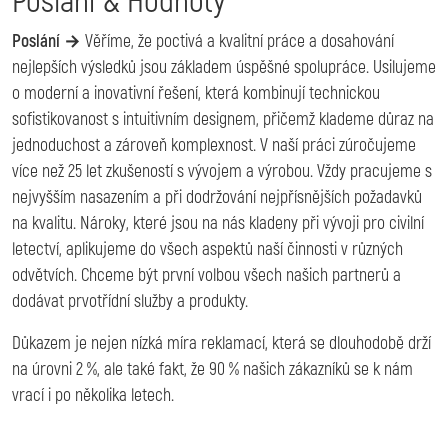
Poslání & Hodnoty
Poslání →
Věříme, že poctivá a kvalitní práce a dosahování
nejlepších výsledků jsou základem úspěšné spolupráce. Usilujeme
o moderní a inovativní řešení, která kombinují technickou
sofistikovanost s intuitivním designem, přičemž klademe důraz na
jednoduchost a zároveň komplexnost. V naší práci zúročujeme
více než 25 let zkušeností s vývojem a výrobou. Vždy pracujeme s
nejvyšším nasazením a při dodržování nejpřísnějších požadavků
na kvalitu. Nároky, které jsou na nás kladeny při vývoji pro civilní
letectví, aplikujeme do všech aspektů naší činnosti v různých
odvětvích. Chceme být první volbou všech našich partnerů a
dodávat prvotřídní služby a produkty.
Důkazem je nejen nízká míra reklamací, která se dlouhodobě drží
na úrovni 2 %, ale také fakt, že 90 % našich zákazníků se k nám
vrací i po několika letech.