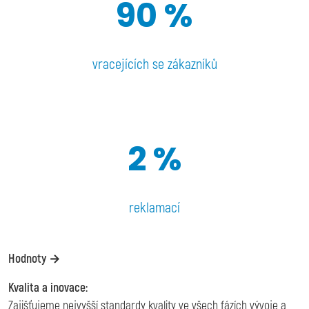
90 %
vracejících se zákazníků
2 %
reklamací
Hodnoty →
Kvalita a inovace:
Zajišťujeme nejvyšší standardy kvality ve všech fázích vývoje a