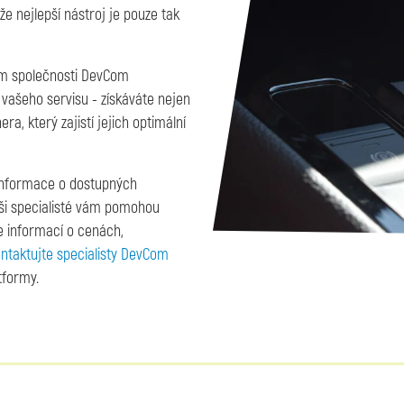
e nejlepší nástroj je pouze tak
vím společnosti DevCom
vašeho servisu - získáváte nejen
a, který zajistí jejich optimální
í informace o dostupných
ši specialisté vám pomohou
ce informací o cenách,
ntaktujte specialisty DevCom
tformy.