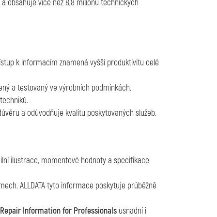
a obsahuje více než 8,8 milionu technických
stup k informacím znamená vyšší produktivitu celé
ěřený a testovaný ve výrobních podmínkách.
techniků.
 důvěru a odůvodňuje kvalitu poskytovaných služeb.
ilní ilustrace, momentové hodnoty a specifikace
émech. ALLDATA tyto informace poskytuje průběžně
Repair Information for Professionals
usnadní i