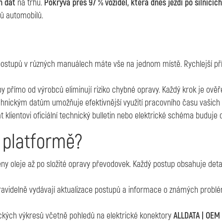
h dat
na trhu.
Pokrývá přes 97 % vozidel, která dnes jezdí po silnicích
ů automobilů.
postupů v různých manuálech máte vše na jednom místě. Rychlejší pří
py přímo od výrobců eliminují riziko chybné opravy. Každý krok je ov
chnickým datům umožňuje efektivnější využití pracovního času vašich 
t klientovi oficiální technický bulletin nebo elektrické schéma buduje
 platformě?
ny oleje až po složité opravy převodovek. Každý postup obsahuje deta
ravidelně vydávají aktualizace postupů a informace o známých probl
ických výkresů včetně pohledů na elektrické konektory
ALLDATA | OEM 