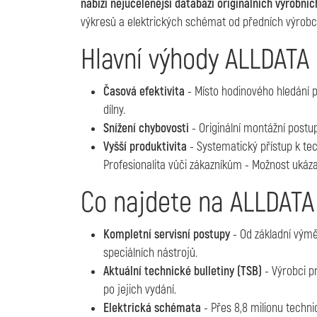
nabízí nejucelenější databázi originálních výrobníc
výkresů a elektrických schémat od předních výrobc
Hlavní výhody ALLDATA
Časová efektivita
- Místo hodinového hledání 
dílny.
Snížení chybovosti
- Originální montážní postu
Vyšší produktivita
- Systematický přístup k te
Profesionalita vůči zákazníkům - Možnost ukáza
Co najdete na ALLDATA
Kompletní servisní postupy
- Od základní výmě
speciálních nástrojů.
Aktuální technické bulletiny (TSB)
- Výrobci p
po jejich vydání.
Elektrická schémata
- Přes 8,8 milionu techn