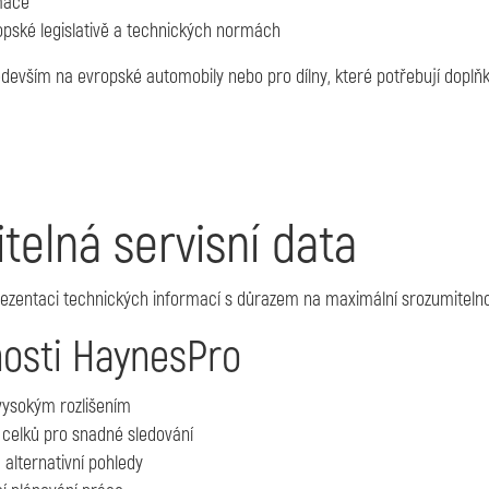
rmace
ropské legislativě a technických normách
edevším na evropské automobily nebo pro dílny, které potřebují dopl
elná servisní data
zentaci technických informací s důrazem na maximální srozumitelnost
nosti HaynesPro
 vysokým rozlišením
 celků pro snadné sledování
a alternativní pohledy