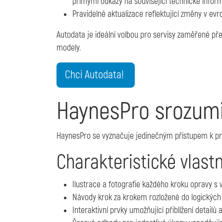
přímými odkazy na související technické info
Pravidelné aktualizace reflektující změny v ev
Autodata je ideální volbou pro servisy zaměřené př
modely.
Chci Autodata!
HaynesPro srozumit
HaynesPro se vyznačuje jedinečným přístupem k pre
Charakteristické vlast
Ilustrace a fotografie každého kroku opravy s
Návody krok za krokem rozložené do logických
Interaktivní prvky umožňující přiblížení detailů 