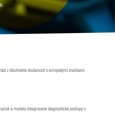
e.
hází z dlouholeté zkušenosti s evropskými značkami
značek a modelů Integrované diagnostické postupy s