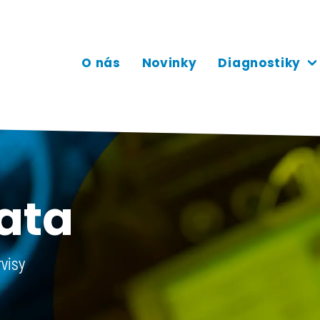
O nás
Novinky
Diagnostiky
data
visy