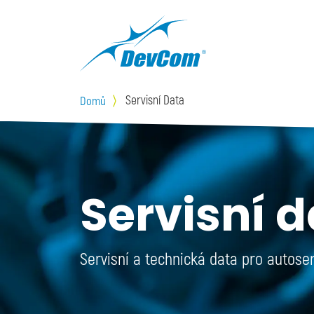
Přejít k hlavnímu obsahu
Servisní Data
Domů
Servisní 
Servisní a technická data pro autoser