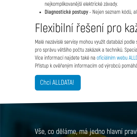
nejkomplikovanější elektrické závady.
Diagnostické postupy
- Nejen seznam kódů, al
Flexibilní řešení pro ka
Malé nezávislé servisy mohou využít databázi podle s
pro správu většího počtu zakázek a techniků. Speci
Více informací najdete také na
oficiálním webu ALL
Přístup k ověřeným informacím od výrobců pomáhá s
Chci ALLDATA!
Vše, co děláme, má jedno hlavní prav