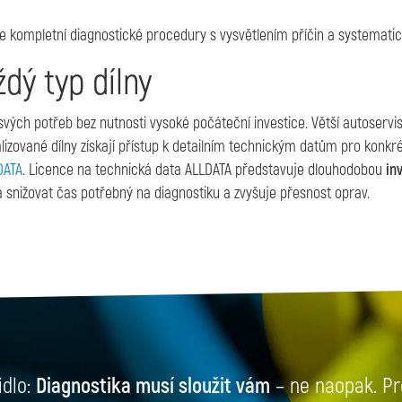
e kompletní diagnostické procedury s vysvětlením příčin a systemati
ždý typ dílny
vých potřeb bez nutnosti vysoké počáteční investice. Větší autoservisy
alizované dílny získají přístup k detailním technickým datům pro kon
DATA
. Licence na technická data ALLDATA představuje dlouhodobou
inv
nižovat čas potřebný na diagnostiku a zvyšuje přesnost oprav.
idlo:
Diagnostika musí sloužit vám
– ne naopak. Pr