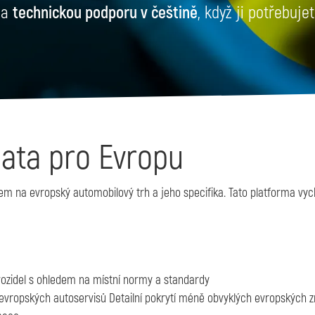
 a
technickou podporu v češtině
, když ji potřebujet
data pro Evropu
em na evropský automobilový trh a jeho specifika. Tato platforma vyc
ozidel s ohledem na místní normy a standardy
evropských autoservisů Detailní pokrytí méně obvyklých evropských 