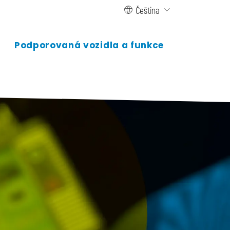
Čeština
Podporovaná vozidla a funkce