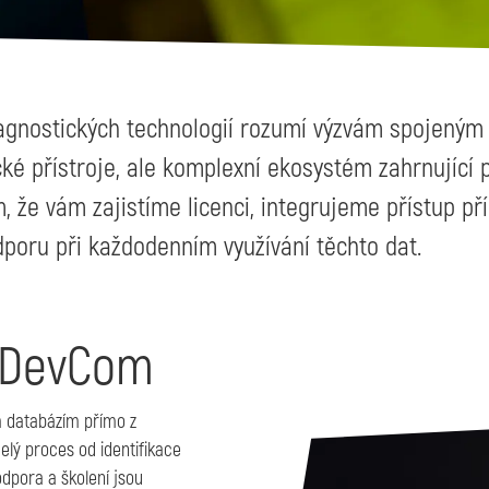
iagnostických technologií rozumí výzvám spojeným
 přístroje, ale komplexní ekosystém zahrnující p
, že vám zajistíme licenci, integrujeme přístup p
poru při každodenním využívání těchto dat.
d DevCom
m databázím přímo z
elý proces od identifikace
odpora a školení jsou