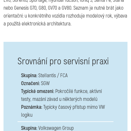
EV6, Sorento, Sportage, Hyundai Tucson, Ioniq 5, Santa Fe, Staria
nebo Genesis G70, G80, GV70 a GV80. Seznam je nutné brát jako
orientační: u konkrétního vozidla rozhoduje modelový rok, výbava
a použitá elektronická architektura.
Srovnání pro servisní praxi
Skupina:
Stellantis / FCA
Označení:
SGW
Typické omezení:
Pokročilé funkce, aktivní
testy, mazání závad u některých modelů
Poznámka:
Typicky časový přístup mimo VW
logiku
Skupina:
Volkswagen Group