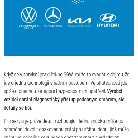
Když se v servisní praxi řekne SGW, může to svádět k dojmu, že
jde o jednu technologii s jedním postupem. Ve skutečnosti jde
spíše o obecnou kategorii bezpečnostních opatření.
Výrobci
vozidel chrání diagnostický přístup podobným směrem, ale
detaily se liší.
Pro servis je právě detail rozhodující. Jedna značka může po
odemčení dovolit opakovanou práci po určitou dobu, jiná může
bránu po několika sekundách opět zamknout a vyžadovat