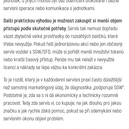
jednotek, u jiných mohou být bez odemčení blokované i běžné
servisní operace nebo komunikace s jednotkami.
Další praktickou výhodou je možnost zakoupit si menší objem
přístupů podle skutečné potřeby.
Servis tak nemusí dopředu
vázat zbytečně velké prostředky do rozsáhlých balíčků, které
třeba nevyužije. Pokud řeší jednorázovou akci nebo jen občasný
servis vozidel s SGW/SFD, může si pořídit menší množství tokenů
nebo kratší časový přístup. Peníze mu tak neleží v nevyužité
licenci a náklady se lépe vážou ke konkrétní zakázce.
To je rozdíl, který je v každodenní servisní praxi často důležitější
než samotný marketingový údaj, že diagnostika „podporuje SGW“.
Podstatné je, zda se s ní dá ekonomicky a technicky rozumně
pracovat. Tedy zda servis ví, co kupuje, na jak dlouho, pro jakou
značku a jak rychle získá pomoc, pokud se při odemykání nebo
servisním úkonu objeví problém.