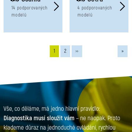
14 podporovaných
4 podporovaných
modelů
modelů
Aktuální stránka
Stránka
Next page
Last 
1
2
››
»
Vše, co děláme, má jedno hlavní pravidlo:
Diagnostika musí sloužit vám
– ne naopak. Proto
klademe důraz na jednoduché ovládání, rychlou