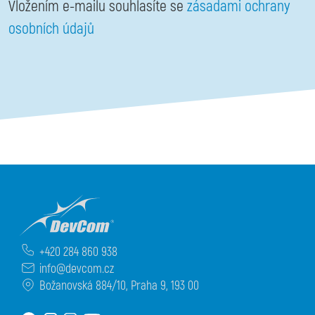
Vložením e-mailu souhlasíte se
zásadami ochrany
osobních údajů
+420 284 860 938
info@devcom.cz
Božanovská 884/10, Praha 9, 193 00