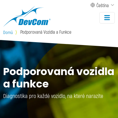
Přejít k hlavnímu obsahu
Čeština
Podporovaná Vozidla a Funkce
Domů
Podporovaná vozidla
a funkce
Diagnostika pro každé vozidlo, na které narazíte