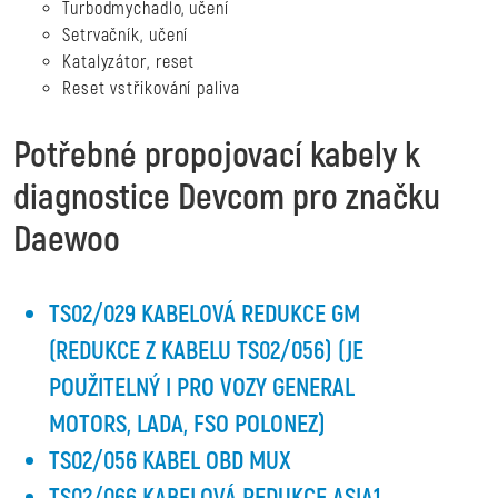
Turbodmychadlo, učení
Setrvačník, učení
Katalyzátor, reset
Reset vstřikování paliva
Potřebné propojovací kabely k
diagnostice Devcom pro značku
Daewoo
TS02/029 KABELOVÁ REDUKCE GM
(REDUKCE Z KABELU TS02/056) (JE
POUŽITELNÝ I PRO VOZY GENERAL
MOTORS, LADA, FSO POLONEZ)
TS02/056 KABEL OBD MUX
TS02/066 KABELOVÁ REDUKCE ASIA1