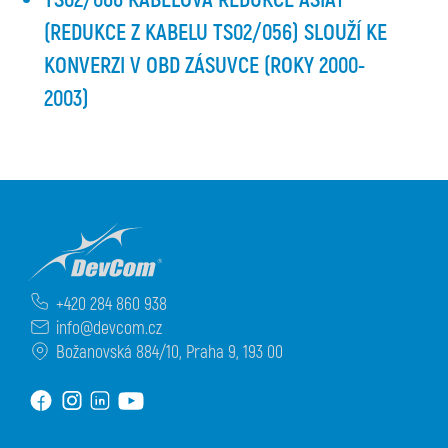
(REDUKCE Z KABELU TS02/056) SLOUŽÍ KE
KONVERZI V OBD ZÁSUVCE (ROKY 2000-
2003)
+420 284 860 938
info@devcom.cz
Božanovská 884/10, Praha 9, 193 00