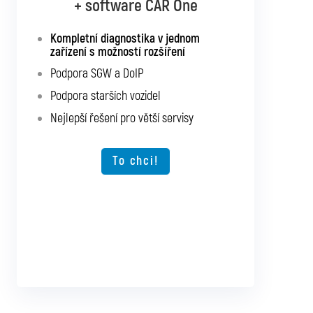
+ software CAR Multibrand
+ software CAR One
Kompletní diagnostika v jednom
Kompletní diagnostika pro všechna
zařízení s možností rozšíření
osobní a užitková vozidla
Podpora SGW a DoIP
Podpora SGW a DoIP
Podpora starších vozidel
Podpora starších vozidel
Nejlepší řešení pro větší servisy
Možnost rozšíření o další typy vozidel
Nejlepší řešení pro větší servisy
To chci!
To chci!