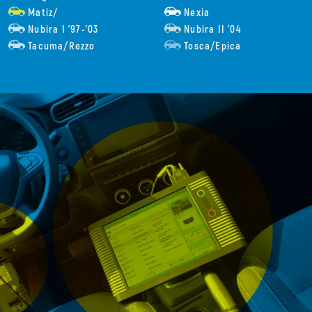
Matiz/
Nexia
Nubira I ’97-’03
Nubira II ’04
Tacuma/Rezzo
Tosca/Epica