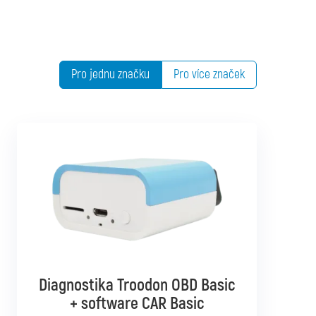
Pro jednu značku
Pro více značek
Diagnostika Troodon OBD Basic
Diagnostika Troodon OBD Pro
+ software CAR Basic
+ software CAR Mixed