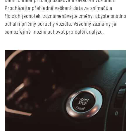
Denní chleba při diagnostikování závad ve vozidlech.
Procházejte přehledně veškerá data ze snímačů a
řídicích jednotek, zaznamenávejte změny, abyste snadno
odhalili příčiny poruchy vozidla. Všechny záznamy je
samozřejmě možné uchovat pro další analýzu.