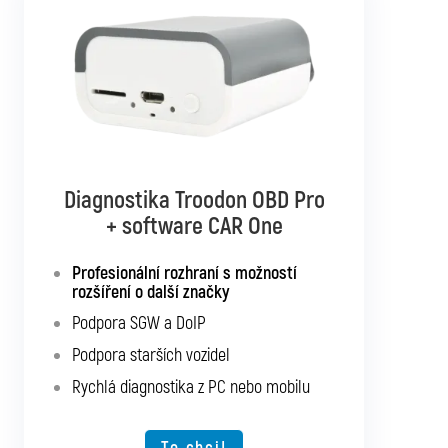
Diagnostika Troodon OBD Pro
Diagnostika Troodon OBD Pro
+ software CAR Multibrand
+ software CAR One
Rozhraní s podporou pro všechna
Profesionální rozhraní s možností
osobní a užitková vozidla
rozšíření o další značky
Podpora SGW a DoIP
Podpora SGW a DoIP
Podpora starších vozidel
Podpora starších vozidel
Rychlá diagnostika z PC nebo mobilu
Rychlá diagnostika z PC nebo mobilu
Možnost rozšíření o další typy vozidel