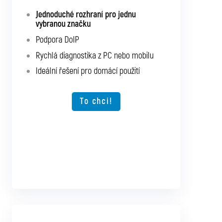
Jednoduché rozhraní pro jednu
Diagnostika až pro 10 značek podle
vybranou značku
vlastního výběru
Podpora DoIP
Podpora SGW a DoIP
Rychlá diagnostika z PC nebo mobilu
Podpora starších vozidel
Ideální řešení pro domácí použití
Rychlá diagnostika z PC nebo mobilu
Možnost rozšíření o další typy vozidel
To chci!
To chci!