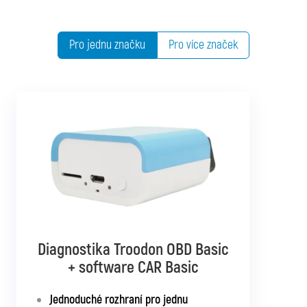
Pro jednu značku
Pro více značek
Diagnostika Troodon OBD Basic
Diagnostika Troodon OBD Pro
+ software CAR Basic
+ software CAR Mixed
Jednoduché rozhraní pro jednu
Diagnostika až pro 10 značek podle