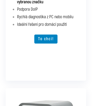
vybranou značku
vlastního výběru
Podpora DoIP
Podpora SGW a DoIP
Rychlá diagnostika z PC nebo mobilu
Podpora starších vozidel
Ideální řešení pro domácí použití
Rychlá diagnostika z PC nebo mobilu
Možnost rozšíření o další typy vozidel
To chci!
To chci!