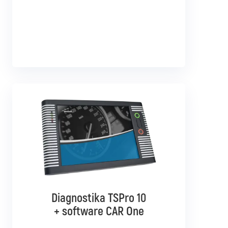
Diagnostika TSPro 10
Diagnostika TSPro 10
+ software CAR Multibrand
+ software CAR One