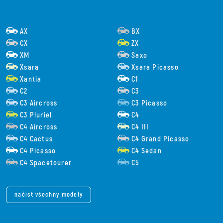
AX
BX
CX
ZX
XM
Saxo
Xsara
Xsara Picasso
Xantia
C1
C2
C3
C3 Aircross
C3 Picasso
C3 Pluriel
C4
C4 Aircross
C4 III
C4 Cactus
C4 Grand Picasso
C4 Picasso
C4 Sedan
C4 Spacetourer
C5
načíst všechny modely