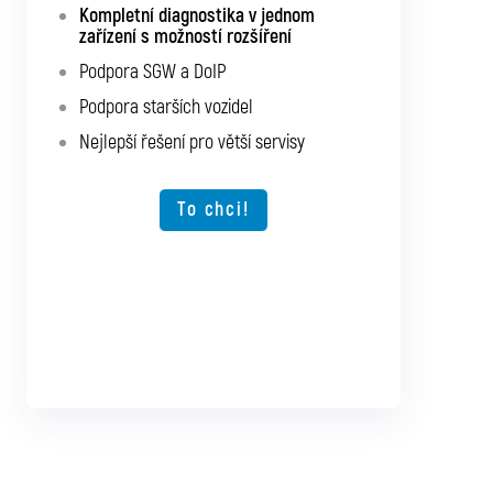
Kompletní diagnostika v jednom
Kompletní diagnostika pro všechna
zařízení s možností rozšíření
osobní a užitková vozidla
Podpora SGW a DoIP
Podpora SGW a DoIP
Podpora starších vozidel
Podpora starších vozidel
Nejlepší řešení pro větší servisy
Možnost rozšíření o další typy vozidel
Nejlepší řešení pro větší servisy
To chci!
To chci!