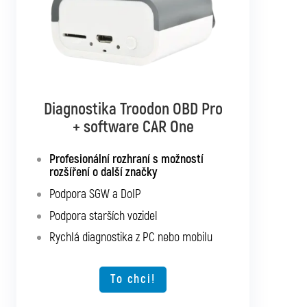
Diagnostika Troodon OBD Pro
Diagnostika Troodon OBD Pro
+ software CAR Multibrand
+ software CAR One
Rozhraní s podporou pro všechna
Profesionální rozhraní s možností
osobní a užitková vozidla
rozšíření o další značky
Podpora SGW a DoIP
Podpora SGW a DoIP
Podpora starších vozidel
Podpora starších vozidel
Rychlá diagnostika z PC nebo mobilu
Rychlá diagnostika z PC nebo mobilu
Možnost rozšíření o další typy vozidel
To chci!
To chci!