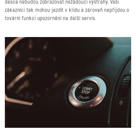
desce nebudou zobrazovat nežádoucí výstrahy. Vaši
zákazníci tak mohou jezdit v klidu a zároveň nepřijdou o
tovární funkci upozornění na další servis.