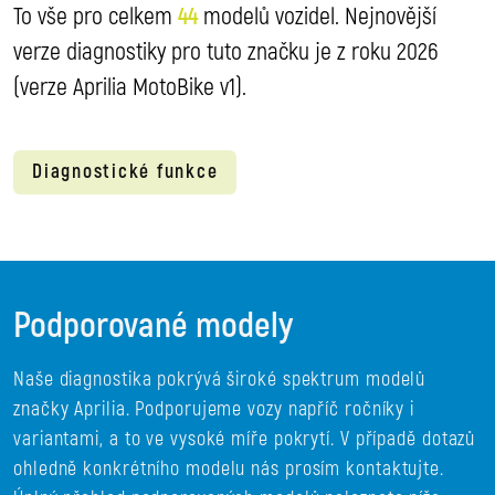
To vše pro celkem
44
modelů vozidel. Nejnovější
verze diagnostiky pro tuto značku je z roku 2026
(verze Aprilia MotoBike v1).
Diagnostické funkce
Podporované modely
Naše diagnostika pokrývá široké spektrum modelů
značky Aprilia. Podporujeme vozy napříč ročníky i
variantami, a to ve vysoké míře pokrytí. V případě dotazů
ohledně konkrétního modelu nás prosím kontaktujte.