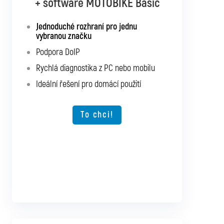
+ software MOTOBIKE Basic
+ software MOTOBIKE Multibrand
Jednoduché rozhraní pro jednu
Rozhraní s podporu pro všechny
vybranou značku
uvedené motocykly
Podpora DoIP
Podpora SGW a DoIP
Rychlá diagnostika z PC nebo mobilu
Podpora starších vozidel
Ideální řešení pro domácí použití
Rychlá diagnostika z PC nebo mobilu
Možnost rozšíření o další typy vozidel
To chci!
To chci!