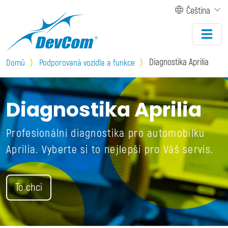
Přejít k hlavnímu obsahu
Čeština
Diagnostika Aprilia
Domů
Podporovaná vozidla a funkce
Diagnostika Aprilia
Profesionální diagnostika pro automobilku
Aprilia. Vyberte si to nejlepší pro Váš servis.
To chci