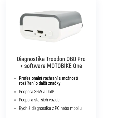
Diagnostika TSPro 10
Diagnostika Troodon OBD Pro
+ software MOTOBIKE Multibrand
+ software MOTOBIKE One
Samostatná diagnostika pro všechny
Profesionální rozhraní s možností
uvedené motocykly
rozšíření o další značky
Podpora SGW a DoIP
Podpora SGW a DoIP
Podpora starších vozidel
Podpora starších vozidel
Možnost rozšíření o další typy vozidel
Rychlá diagnostika z PC nebo mobilu
Nejlepší řešení pro větší servisy