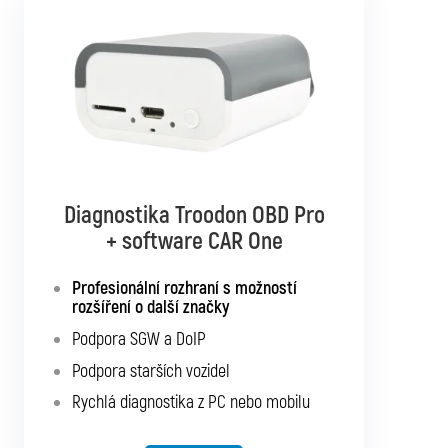
Diagnostika Troodon OBD Pro
Diagnostika Troodon OBD Pro
+ software CAR Multibrand
+ software CAR One
Rozhraní s podporou pro všechna
Profesionální rozhraní s možností
osobní a užitková vozidla
rozšíření o další značky
Podpora SGW a DoIP
Podpora SGW a DoIP
Podpora starších vozidel
Podpora starších vozidel
Rychlá diagnostika z PC nebo mobilu
Rychlá diagnostika z PC nebo mobilu
Možnost rozšíření o další typy vozidel