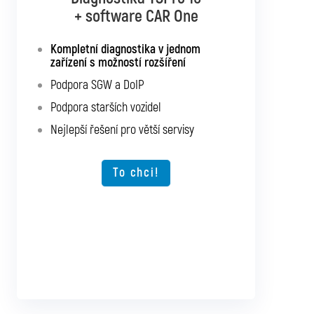
+ software CAR Multibrand
+ software CAR One
Kompletní diagnostika v jednom
Kompletní diagnostika pro všechna
zařízení s možností rozšíření
osobní a užitková vozidla
Podpora SGW a DoIP
Podpora SGW a DoIP
Podpora starších vozidel
Podpora starších vozidel
Nejlepší řešení pro větší servisy
Možnost rozšíření o další typy vozidel
Nejlepší řešení pro větší servisy
To chci!
To chci!