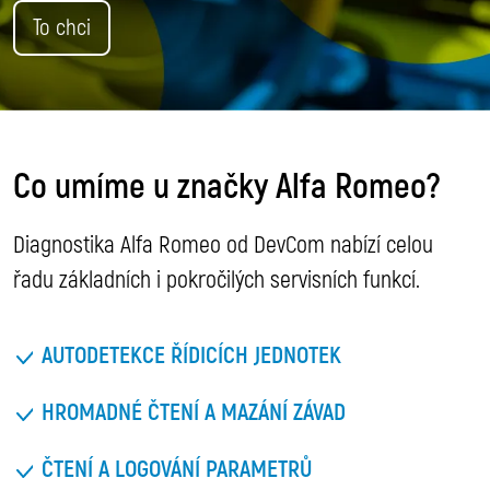
To chci
Co umíme u značky Alfa Romeo?
Diagnostika Alfa Romeo od DevCom nabízí celou
řadu základních i pokročilých servisních funkcí.
AUTODETEKCE ŘÍDICÍCH JEDNOTEK
HROMADNÉ ČTENÍ A MAZÁNÍ ZÁVAD
ČTENÍ A LOGOVÁNÍ PARAMETRŮ