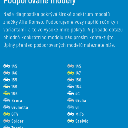
Podporované modely
Naše diagnostika pokrývá široké spektrum modelů
značky Alfa Romeo. Podporujeme vozy napříč ročníky i
variantami, a to ve vysoké míře pokrytí. V případě dotazů
ohledně konkrétního modelu nás prosím kontaktujte.
Úplný přehled podporovaných modelů naleznete níže.
145
145
146
147
155
156
159
164
166
4C
Brera
Giulia
Giulietta
GT
GTV
MiTo
Spider
Stelvio