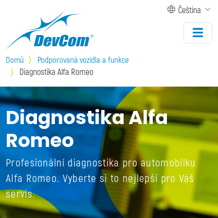
Přejít k hlavnímu obsahu
Čeština
Domů
Podporovaná vozidla a funkce
Diagnostika Alfa Romeo
Diagnostika Alfa
Romeo
Profesionální diagnostika pro automobilku
Alfa Romeo. Vyberte si to nejlepší pro Váš
servis.