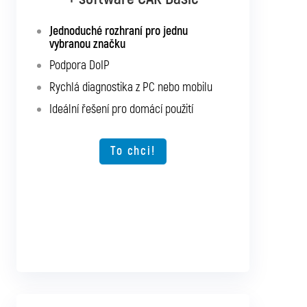
+ software CAR Mixed
Jednoduché rozhraní pro jednu
Diagnostika až pro 10 značek podle
vybranou značku
vlastního výběru
Podpora DoIP
Podpora SGW a DoIP
Rychlá diagnostika z PC nebo mobilu
Podpora starších vozidel
Ideální řešení pro domácí použití
Rychlá diagnostika z PC nebo mobilu
Možnost rozšíření o další typy vozidel
To chci!
To chci!