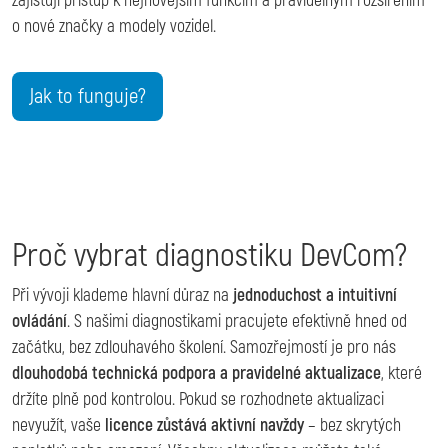
zajišťují přístup k nejnovějším funkcím a pravidelným rozšířením
o nové značky a modely vozidel.
Jak to funguje?
Proč vybrat diagnostiku DevCom?
Při vývoji klademe hlavní důraz na
jednoduchost a intuitivní
ovládání
. S našimi diagnostikami pracujete efektivně hned od
začátku, bez zdlouhavého školení. Samozřejmostí je pro nás
dlouhodobá technická podpora a pravidelné aktualizace
, které
držíte plně pod kontrolou. Pokud se rozhodnete aktualizaci
nevyužít, vaše
licence zůstává aktivní navždy
– bez skrytých