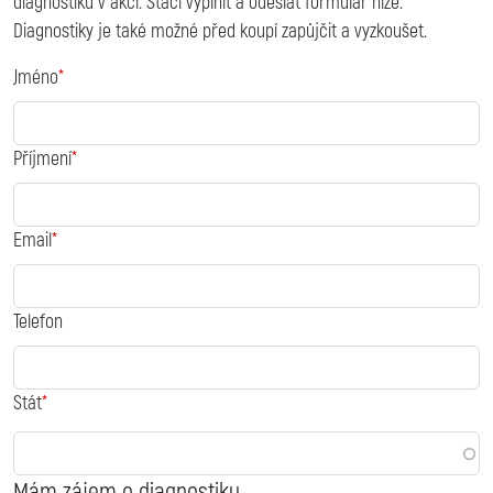
diagnostiku v akci. Stačí vyplnit a odeslat formulář níže.
Diagnostiky je také možné před koupí zapůjčit a vyzkoušet.
Jméno
Příjmení
Email
Telefon
Stát
Mám zájem o diagnostiku