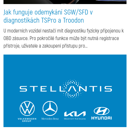
Jak funguje odemykání SGW/SFD v
diagnostikách TSPro a Troodon
U moderních vozidel nestačí mít diagnostiku fyzicky připojenou k
OBD zásuvce. Pro pokročilé funkce může být nutná registrace
přístroje, uživatele a zakoupení přístupu pro…