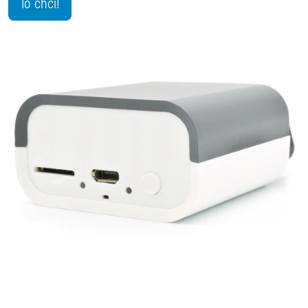
To chci!