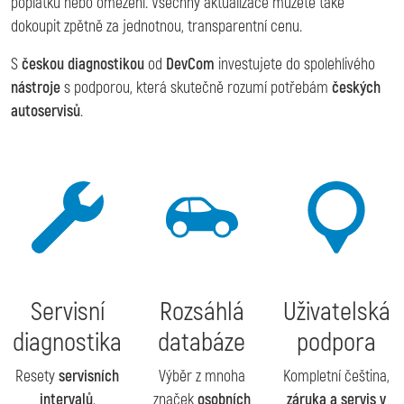
poplatků nebo omezení. Všechny aktualizace můžete také
dokoupit zpětně za jednotnou, transparentní cenu.
S
českou diagnostikou
od
DevCom
investujete do spolehlivého
nástroje
s podporou, která skutečně rozumí potřebám
českých
autoservisů
.
Servisní
Rozsáhlá
Uživatelská
diagnostika
databáze
podpora
Resety
servisních
Výběr z mnoha
Kompletní čeština,
intervalů
,
značek
osobních
záruka a servis v