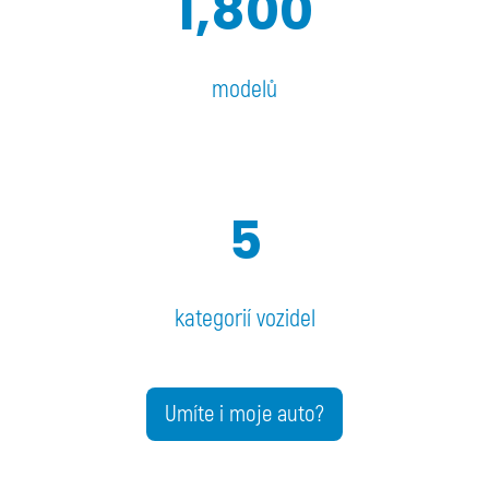
1,800
modelů
5
kategorií vozidel
Umíte i moje auto?