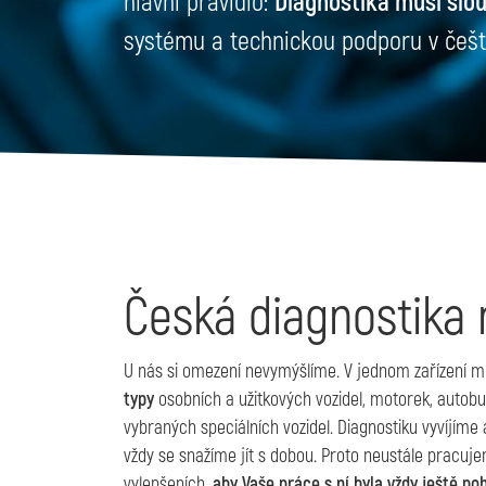
hlavní pravidlo:
Diagnostika musí slo
systému a technickou podporu v češti
Česká diagnostika 
U nás si omezení nevymýšlíme. V jednom zařízení m
typy
osobních a užitkových vozidel, motorek, autobus
vybraných speciálních vozidel. Diagnostiku vyvíjíme a
vždy se snažíme jít s dobou. Proto neustále pracuje
vylepšeních,
aby Vaše práce s ní byla vždy ještě po