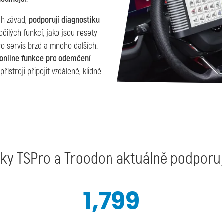
ch závad,
podporují diagnostiku
čilých funkcí, jako jsou resety
ro servis brzd a mnoho dalších.
 online funkce pro odemčení
ístroji připojit vzdáleně, klidně
ky TSPro a Troodon aktuálně podporuj
1,800