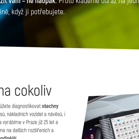
užit vám – ne naopak
. Proto klademe důraz na jedn
ně, když ji potřebujete.
na cokoliv
ůžete diagnostikovat
všechny
ů, nákladních vozidel a návěsů, i
 vyrábíme v Praze již 25 let a
me na dalších rozšířeních a
hodlnější
.