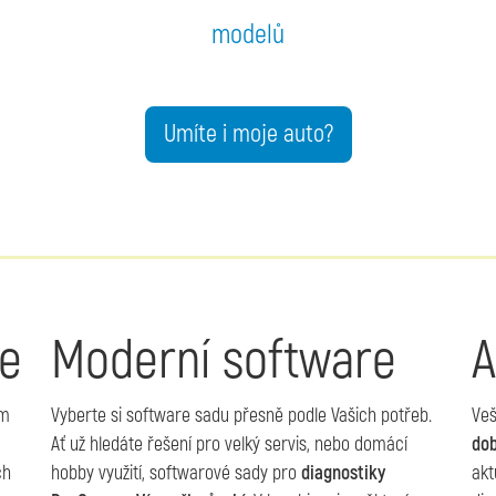
modelů
Umíte i moje auto?
re
Moderní software
A
m
Vyberte si software sadu přesně podle Vašich potřeb.
Ve
Ať už hledáte řešení pro velký servis, nebo domácí
dob
ch
hobby využití, softwarové sady pro
diagnostiky
akt