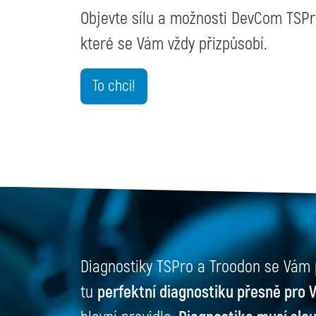
Objevte sílu a možnosti DevCom TSPro
které se Vám vždy přizpůsobí.
To chci!
Diagnostiky TSPro a Troodon se Vám p
tu
perfektní diagnostiku přesně pro 