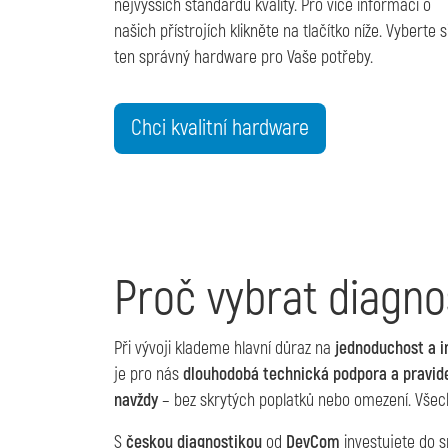
nejvyšších standardů kvality. Pro více informací o
našich přístrojích klikněte na tlačítko níže. Vyberte s
ten správný hardware pro Vaše potřeby.
Chci kvalitní hardware
Proč vybrat diagn
Při vývoji klademe hlavní důraz na
jednoduchost a in
je pro nás
dlouhodobá technická podpora a pravide
navždy
– bez skrytých poplatků nebo omezení. Všech
S
českou diagnostikou
od
DevCom
investujete do s