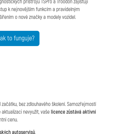
gnostických přístrojů TSPro a Troodon zajišťují
stup k nejnovějším funkcím a pravidelným
šířením o nové značky a modely vozidel.
Jak to funguje?
d začátku, bez zdlouhavého školení. Samozřejmostí
 aktualizaci nevyužít, vaše
licence zůstává aktivní
tní cenu.
ských autoservisů
.