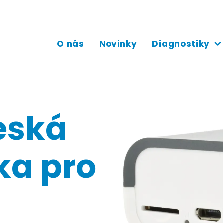
O nás
Novinky
Diagnostiky
česká
ka pro
s