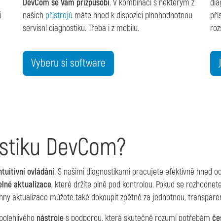
DevCom se Vám přizpůsobí
. V kombinaci s některým z
dia
i
našich
přístrojů
máte hned k dispozici plnohodnotnou
pří
servisní diagnostiku. Třeba i z mobilu.
roz
Vyberu si software
ostiku DevCom?
tuitivní ovládání
. S našimi diagnostikami pracujete efektivně hned o
lné aktualizace
, které držíte plně pod kontrolou. Pokud se rozhodnete
ny aktualizace můžete také dokoupit zpětně za jednotnou, transparen
polehlivého
nástroje
s podporou, která skutečně rozumí potřebám
če