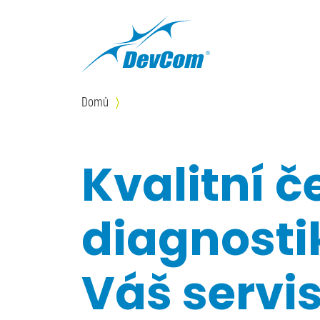
Přejít k hlavnímu obsahu
Domů
Kvalitní 
diagnosti
Váš servi